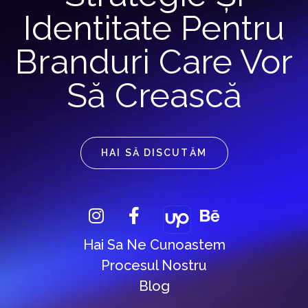
Identitate Pentru
Branduri Care Vor
Să Crească
HAI SĂ DISCUTĂM



Hai Sa Ne Cunoastem
Get To Know Us
Procesul Nostru
Our Process
Blog
Blog